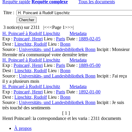
Requête rapide
Requête complexe
Tous les documents
Titre :
3
notice(s) sur
2311
|<
<<
Page 1
>>
>|
H. Poincaré à Rudolf Lipschitz
Metadata
Exp :
Poincaré, Henri
Lieu :
Paris
Date :
1889-02-05
Dest :
Lipschitz, Rudolf
Lieu :
Bonn
Source :
Universitäts- und Landesbibliothek Bonn
Incipit :
Monsieur
Hermite m'a communiqué votre dernière lettre
H. Poincaré à Rudolf Lipschitz
Metadata
Exp :
Poincaré, Henri
Lieu :
Paris
Date :
1889-05-00
Dest :
Lipschitz, Rudolf
Lieu :
Bonn
Source :
Universitäts- und Landesbibliothek Bonn
Incipit :
J'ai reçu
il y a plusieurs mois
H. Poincaré à Rudolf Lipschitz
Metadata
Exp :
Poincaré, Henri
Lieu :
Paris
Date :
1892-01-00
Dest :
Lipschitz, Rudolf
Lieu :
Bonn
Source :
Universitäts- und Landesbibliothek Bonn
Incipit :
Je suis
très touché des sentiments
[ 1 ]
Henri Poincaré: la correspondance et les varia :
2311
documents
À propos