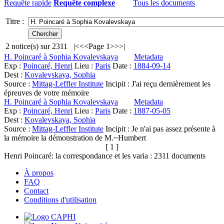
Requête rapide
Requête complexe
Tous les documents
Titre :
2
notice(s) sur
2311
|<
<<
Page 1
>>
>|
H. Poincaré à Sophia Kovalevskaya
Metadata
Exp :
Poincaré, Henri
Lieu :
Paris
Date :
1884-09-14
Dest :
Kovalevskaya, Sophia
Source :
Mittag-Leffler Institute
Incipit :
J'ai reçu dernièrement les
épreuves de votre mémoire
H. Poincaré à Sophia Kovalevskaya
Metadata
Exp :
Poincaré, Henri
Lieu :
Paris
Date :
1887-05-05
Dest :
Kovalevskaya, Sophia
Source :
Mittag-Leffler Institute
Incipit :
Je n'ai pas assez présente à
la mémoire la démonstration de M.~Humbert
[ 1 ]
Henri Poincaré: la correspondance et les varia :
2311
documents
À propos
FAQ
Contact
Conditions d'utilisation