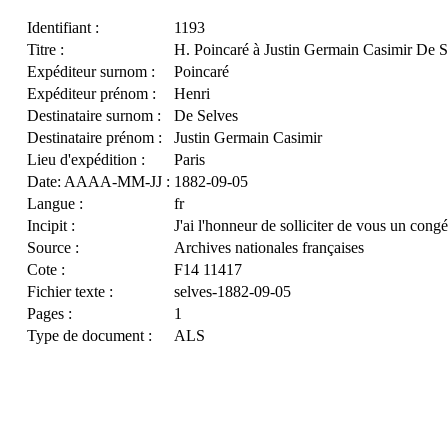
Identifiant :
1193
Titre :
H. Poincaré à Justin Germain Casimir De S
Expéditeur surnom :
Poincaré
Expéditeur prénom :
Henri
Destinataire surnom :
De Selves
Destinataire prénom :
Justin Germain Casimir
Lieu d'expédition :
Paris
Date: AAAA-MM-JJ :
1882-09-05
Langue :
fr
Incipit :
J'ai l'honneur de solliciter de vous un congé
Source :
Archives nationales françaises
Cote :
F14 11417
Fichier texte :
selves-1882-09-05
Pages :
1
Type de document :
ALS