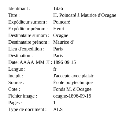
Identifiant :
1426
Titre :
H. Poincaré à Maurice d'Ocagne
Expéditeur surnom :
Poincaré
Expéditeur prénom :
Henri
Destinataire surnom :
Ocagne
Destinataire prénom :
Maurice d'
Lieu d'expédition :
Paris
Destination :
Paris
Date: AAAA-MM-JJ :
1896-09-15
Langue :
fr
Incipit :
J'accepte avec plaisir
Source :
École polytechnique
Cote :
Fonds M. d'Ocagne
Fichier image :
ocagne-1896-09-15
Pages :
1
Type de document :
ALS