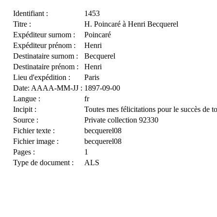
Identifiant :
1453
Titre :
H. Poincaré à Henri Becquerel
Expéditeur surnom :
Poincaré
Expéditeur prénom :
Henri
Destinataire surnom :
Becquerel
Destinataire prénom :
Henri
Lieu d'expédition :
Paris
Date: AAAA-MM-JJ :
1897-09-00
Langue :
fr
Incipit :
Toutes mes félicitations pour le succès de to
Source :
Private collection 92330
Fichier texte :
becquerel08
Fichier image :
becquerel08
Pages :
1
Type de document :
ALS