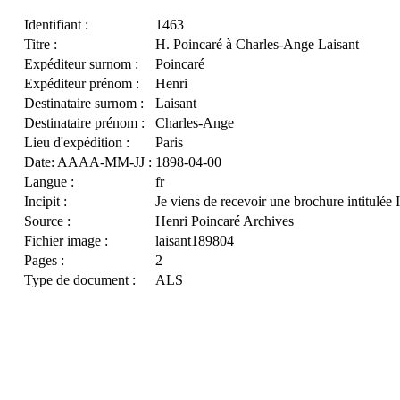
Identifiant :
1463
Titre :
H. Poincaré à Charles-Ange Laisant
Expéditeur surnom :
Poincaré
Expéditeur prénom :
Henri
Destinataire surnom :
Laisant
Destinataire prénom :
Charles-Ange
Lieu d'expédition :
Paris
Date: AAAA-MM-JJ :
1898-04-00
Langue :
fr
Incipit :
Je viens de recevoir une brochure intitulée 
Source :
Henri Poincaré Archives
Fichier image :
laisant189804
Pages :
2
Type de document :
ALS