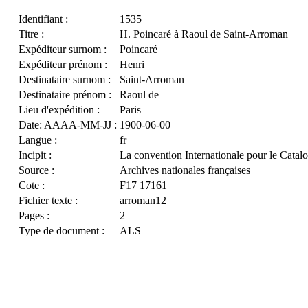
Identifiant :
1535
Titre :
H. Poincaré à Raoul de Saint-Arroman
Expéditeur surnom :
Poincaré
Expéditeur prénom :
Henri
Destinataire surnom :
Saint-Arroman
Destinataire prénom :
Raoul de
Lieu d'expédition :
Paris
Date: AAAA-MM-JJ :
1900-06-00
Langue :
fr
Incipit :
La convention Internationale pour le Cata
Source :
Archives nationales françaises
Cote :
F17 17161
Fichier texte :
arroman12
Pages :
2
Type de document :
ALS