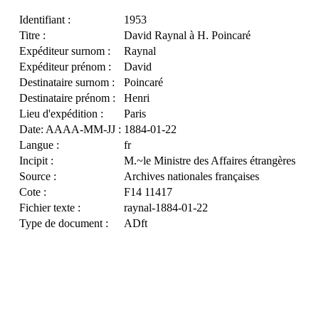
Identifiant :
1953
Titre :
David Raynal à H. Poincaré
Expéditeur surnom :
Raynal
Expéditeur prénom :
David
Destinataire surnom :
Poincaré
Destinataire prénom :
Henri
Lieu d'expédition :
Paris
Date: AAAA-MM-JJ :
1884-01-22
Langue :
fr
Incipit :
M.~le Ministre des Affaires étrangères
Source :
Archives nationales françaises
Cote :
F14 11417
Fichier texte :
raynal-1884-01-22
Type de document :
ADft