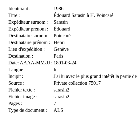
Identifiant :
1986
Titre :
Édouard Sarasin à H. Poincaré
Expéditeur surnom :
Sarasin
Expéditeur prénom :
Édouard
Destinataire surnom :
Poincaré
Destinataire prénom :
Henri
Lieu d'expédition :
Genève
Destination :
Paris
Date: AAAA-MM-JJ :
1891-03-24
Langue :
fr
Incipit :
J'ai lu avec le plus grand intérêt la partie d
Source :
Private collection 75017
Fichier texte :
sarasin2
Fichier image :
sarasin2
Pages :
7
Type de document :
ALS