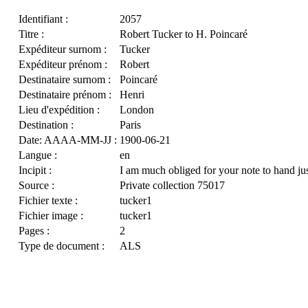
Identifiant :
2057
Titre :
Robert Tucker to H. Poincaré
Expéditeur surnom :
Tucker
Expéditeur prénom :
Robert
Destinataire surnom :
Poincaré
Destinataire prénom :
Henri
Lieu d'expédition :
London
Destination :
Paris
Date: AAAA-MM-JJ :
1900-06-21
Langue :
en
Incipit :
I am much obliged for your note to hand ju
Source :
Private collection 75017
Fichier texte :
tucker1
Fichier image :
tucker1
Pages :
2
Type de document :
ALS