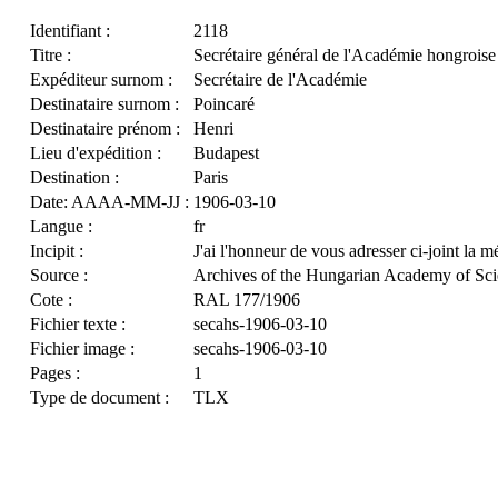
Identifiant :
2118
Titre :
Secrétaire général de l'Académie hongroise
Expéditeur surnom :
Secrétaire de l'Académie
Destinataire surnom :
Poincaré
Destinataire prénom :
Henri
Lieu d'expédition :
Budapest
Destination :
Paris
Date: AAAA-MM-JJ :
1906-03-10
Langue :
fr
Incipit :
J'ai l'honneur de vous adresser ci-joint la m
Source :
Archives of the Hungarian Academy of Sci
Cote :
RAL 177/1906
Fichier texte :
secahs-1906-03-10
Fichier image :
secahs-1906-03-10
Pages :
1
Type de document :
TLX