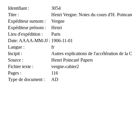
Identifiant :
3054
Titre :
Henri Vergne: Notes du cours d'H. Poincaré 
Expéditeur surnom :
Vergne
Expéditeur prénom :
Henri
Lieu d'expédition :
Paris
Date: AAAA-MM-JJ :
1906-11-01
Langue :
fr
Incipit :
Autres explications de l'accélération de la
Source :
Henri Poincaré Papers
Fichier texte :
vergne-cahier2
Pages :
116
Type de document :
AD