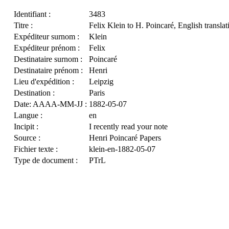
Identifiant :
3483
Titre :
Felix Klein to H. Poincaré, English translat
Expéditeur surnom :
Klein
Expéditeur prénom :
Felix
Destinataire surnom :
Poincaré
Destinataire prénom :
Henri
Lieu d'expédition :
Leipzig
Destination :
Paris
Date: AAAA-MM-JJ :
1882-05-07
Langue :
en
Incipit :
I recently read your note
Source :
Henri Poincaré Papers
Fichier texte :
klein-en-1882-05-07
Type de document :
PTrL