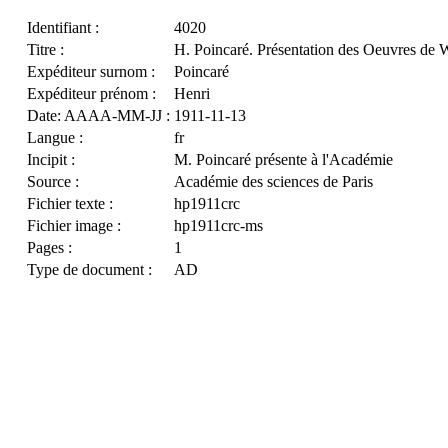
Identifiant :
4020
Titre :
H. Poincaré. Présentation des Oeuvres de W
Expéditeur surnom :
Poincaré
Expéditeur prénom :
Henri
Date: AAAA-MM-JJ :
1911-11-13
Langue :
fr
Incipit :
M. Poincaré présente à l'Académie
Source :
Académie des sciences de Paris
Fichier texte :
hp1911crc
Fichier image :
hp1911crc-ms
Pages :
1
Type de document :
AD