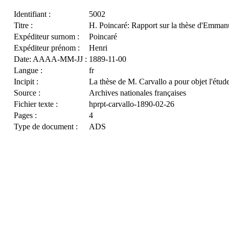
Identifiant :
5002
Titre :
H. Poincaré: Rapport sur la thèse d'Emman
Expéditeur surnom :
Poincaré
Expéditeur prénom :
Henri
Date: AAAA-MM-JJ :
1889-11-00
Langue :
fr
Incipit :
La thèse de M. Carvallo a pour objet l'étud
Source :
Archives nationales françaises
Fichier texte :
hprpt-carvallo-1890-02-26
Pages :
4
Type de document :
ADS