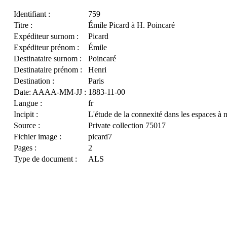
Identifiant :
759
Titre :
Émile Picard à H. Poincaré
Expéditeur surnom :
Picard
Expéditeur prénom :
Émile
Destinataire surnom :
Poincaré
Destinataire prénom :
Henri
Destination :
Paris
Date: AAAA-MM-JJ :
1883-11-00
Langue :
fr
Incipit :
L'étude de la connexité dans les espaces à 
Source :
Private collection 75017
Fichier image :
picard7
Pages :
2
Type de document :
ALS