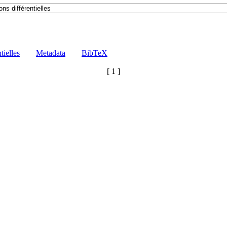
tielles
Metadata
BibTeX
[ 1 ]