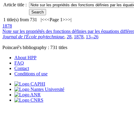
Article title :
1
title(s) from
731
|<
<<
Page 1
>>
>|
1878
Note sur les propriétés des fonctions définies par les équations différen
Journal de l'École polytechnique
,
28
,
1878
,
13--26
Poincaré's bibliography :
731
titles
About HPP
FAQ
Contact
Conditions of use