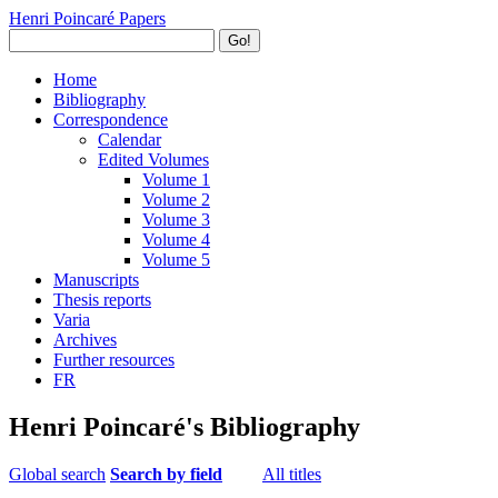
Henri Poincaré Papers
Go!
Home
Bibliography
Correspondence
Calendar
Edited Volumes
Volume 1
Volume 2
Volume 3
Volume 4
Volume 5
Manuscripts
Thesis reports
Varia
Archives
Further resources
FR
Henri Poincaré's Bibliography
Global search
Search by field
All titles