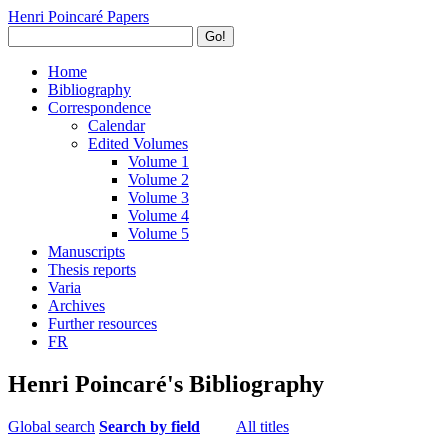
Henri Poincaré Papers
Go!
Home
Bibliography
Correspondence
Calendar
Edited Volumes
Volume 1
Volume 2
Volume 3
Volume 4
Volume 5
Manuscripts
Thesis reports
Varia
Archives
Further resources
FR
Henri Poincaré's Bibliography
Global search
Search by field
All titles