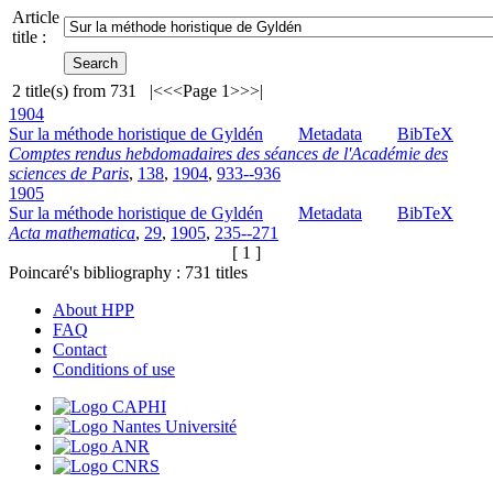
Article
title :
2
title(s) from
731
|<
<<
Page 1
>>
>|
1904
Sur la méthode horistique de Gyldén
Metadata
BibTeX
Comptes rendus hebdomadaires des séances de l'Académie des
sciences de Paris
,
138
,
1904
,
933--936
1905
Sur la méthode horistique de Gyldén
Metadata
BibTeX
Acta mathematica
,
29
,
1905
,
235--271
[ 1 ]
Poincaré's bibliography :
731
titles
About HPP
FAQ
Contact
Conditions of use