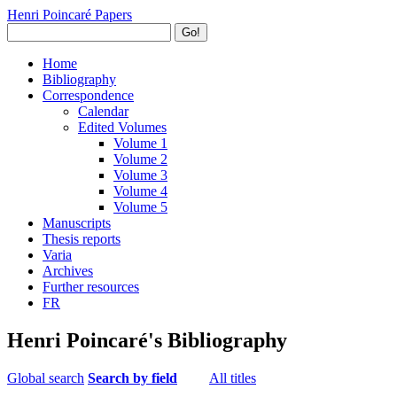
Henri Poincaré Papers
Go!
Home
Bibliography
Correspondence
Calendar
Edited Volumes
Volume 1
Volume 2
Volume 3
Volume 4
Volume 5
Manuscripts
Thesis reports
Varia
Archives
Further resources
FR
Henri Poincaré's Bibliography
Global search
Search by field
All titles