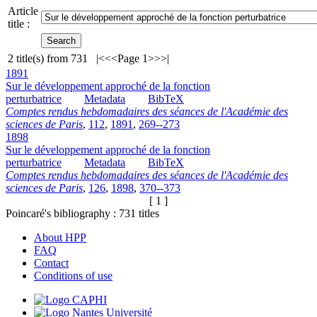
Article
title :
2
title(s) from
731
|<
<<
Page 1
>>
>|
1891
Sur le développement approché de la fonction
perturbatrice
Metadata
BibTeX
Comptes rendus hebdomadaires des séances de l'Académie des
sciences de Paris
,
112
,
1891
,
269--273
1898
Sur le développement approché de la fonction
perturbatrice
Metadata
BibTeX
Comptes rendus hebdomadaires des séances de l'Académie des
sciences de Paris
,
126
,
1898
,
370--373
[ 1 ]
Poincaré's bibliography :
731
titles
About HPP
FAQ
Contact
Conditions of use