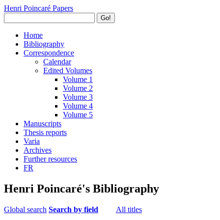
Henri Poincaré Papers
Go!
Home
Bibliography
Correspondence
Calendar
Edited Volumes
Volume 1
Volume 2
Volume 3
Volume 4
Volume 5
Manuscripts
Thesis reports
Varia
Archives
Further resources
FR
Henri Poincaré's Bibliography
Global search
Search by field
All titles