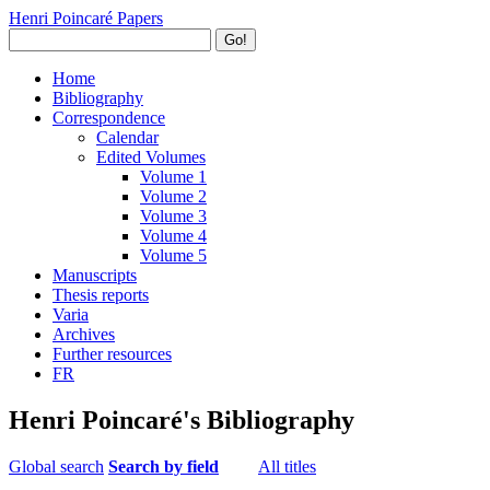
Henri Poincaré Papers
Go!
Home
Bibliography
Correspondence
Calendar
Edited Volumes
Volume 1
Volume 2
Volume 3
Volume 4
Volume 5
Manuscripts
Thesis reports
Varia
Archives
Further resources
FR
Henri Poincaré's Bibliography
Global search
Search by field
All titles