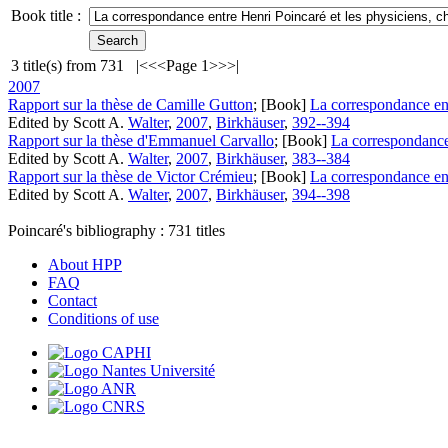
Book title :
3
title(s) from
731
|<
<<
Page 1
>>
>|
2007
Rapport sur la thèse de Camille Gutton
; [Book]
La correspondance ent
Edited by Scott A.
Walter
,
2007
,
Birkhäuser
,
392--394
Rapport sur la thèse d'Emmanuel Carvallo
; [Book]
La correspondance 
Edited by Scott A.
Walter
,
2007
,
Birkhäuser
,
383--384
Rapport sur la thèse de Victor Crémieu
; [Book]
La correspondance ent
Edited by Scott A.
Walter
,
2007
,
Birkhäuser
,
394--398
Poincaré's bibliography :
731
titles
About HPP
FAQ
Contact
Conditions of use