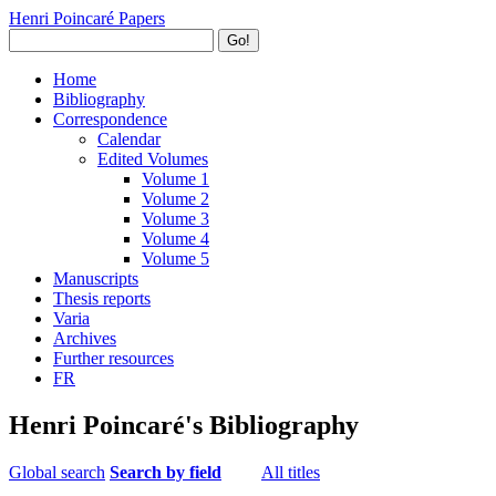
Henri Poincaré Papers
Go!
Home
Bibliography
Correspondence
Calendar
Edited Volumes
Volume 1
Volume 2
Volume 3
Volume 4
Volume 5
Manuscripts
Thesis reports
Varia
Archives
Further resources
FR
Henri Poincaré's Bibliography
Global search
Search by field
All titles