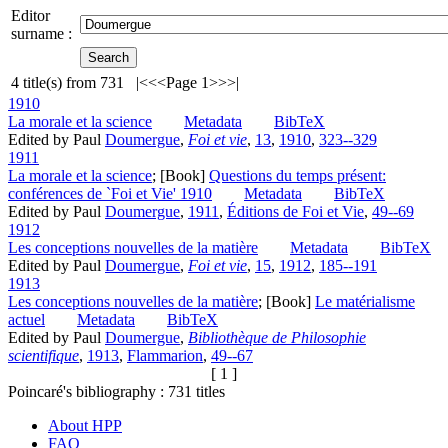
Editor
surname :
4
title(s) from
731
|<
<<
Page 1
>>
>|
1910
La morale et la science
Metadata
BibTeX
Edited by Paul
Doumergue
,
Foi et vie
,
13
,
1910
,
323--329
1911
La morale et la science
; [Book]
Questions du temps présent:
conférences de `Foi et Vie' 1910
Metadata
BibTeX
Edited by Paul
Doumergue
,
1911
,
Éditions de Foi et Vie
,
49--69
1912
Les conceptions nouvelles de la matière
Metadata
BibTeX
Edited by Paul
Doumergue
,
Foi et vie
,
15
,
1912
,
185--191
1913
Les conceptions nouvelles de la matière
; [Book]
Le matérialisme
actuel
Metadata
BibTeX
Edited by Paul
Doumergue
,
Bibliothèque de Philosophie
scientifique
,
1913
,
Flammarion
,
49--67
[ 1 ]
Poincaré's bibliography :
731
titles
About HPP
FAQ