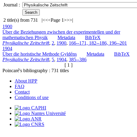
Journal :
2
title(s) from
731
|<
<<
Page 1
>>
>|
1900
Über die Beziehungen zwischen der experimentellen und der
mathematischen Physik
Metadata
BibTeX
Physikalische Zeitschrift
,
2
,
1900
,
166--171, 182--186, 196--201
1904
Über die horistische Methode Gyldéns
Metadata
BibTeX
Physikalische Zeitschrift
,
5
,
1904
,
385--386
[ 1 ]
Poincaré's bibliography :
731
titles
About HPP
FAQ
Contact
Conditions of use