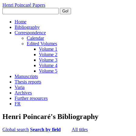
Henri Poincaré Papers
Go!
Home
Bibliography
Correspondence
Calendar
Edited Volumes
Volume 1
Volume 2
Volume 3
Volume 4
Volume 5
Manuscripts
Thesis reports
Varia
Archives
Further resources
FR
Henri Poincaré's Bibliography
Global search
Search by field
All titles