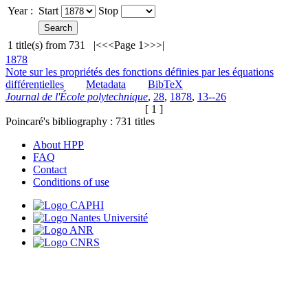
Year :
Start
Stop
1
title(s) from
731
|<
<<
Page 1
>>
>|
1878
Note sur les propriétés des fonctions définies par les équations
différentielles
Metadata
BibTeX
Journal de l'École polytechnique
,
28
,
1878
,
13--26
[ 1 ]
Poincaré's bibliography :
731
titles
About HPP
FAQ
Contact
Conditions of use