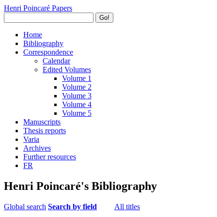
Henri Poincaré Papers
Go!
Home
Bibliography
Correspondence
Calendar
Edited Volumes
Volume 1
Volume 2
Volume 3
Volume 4
Volume 5
Manuscripts
Thesis reports
Varia
Archives
Further resources
FR
Henri Poincaré's Bibliography
Global search
Search by field
All titles