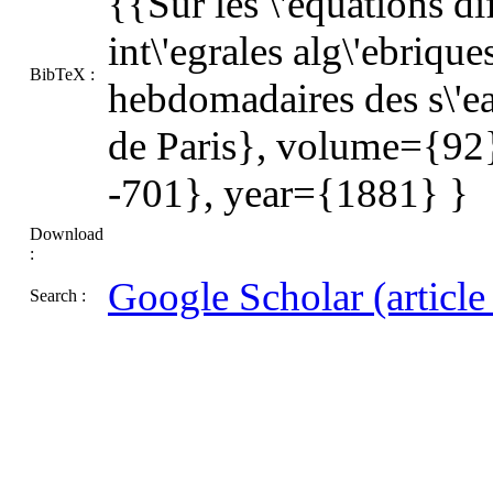
{{Sur les \'equations diff
int\'egrales alg\'ebriq
BibTeX :
hebdomadaires des s\'ea
de Paris}, volume={92
-701}, year={1881} }
Download
:
Google Scholar (article t
Search :