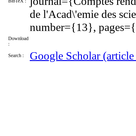
journal={Comptes rend
BibTeX :
de l'Acad\'emie des sc
number={13}, pages={
Download
:
Google Scholar (article t
Search :