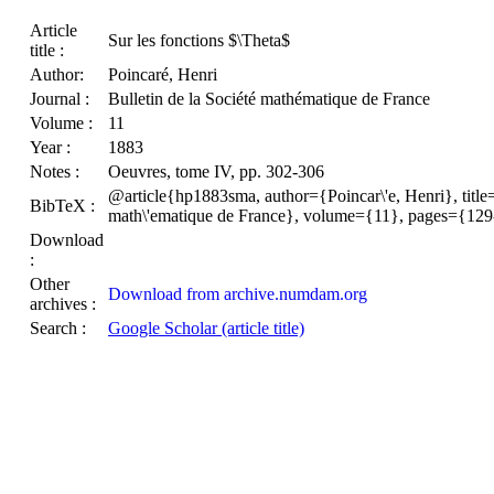
Article
Sur les fonctions $\Theta$
title :
Author:
Poincaré, Henri
Journal :
Bulletin de la Société mathématique de France
Volume :
11
Year :
1883
Notes :
Oeuvres, tome IV, pp. 302-306
@article{hp1883sma, author={Poincar\'e, Henri}, title={
BibTeX :
math\'ematique de France}, volume={11}, pages={129
Download
:
Other
Download from archive.numdam.org
archives :
Search :
Google Scholar (article title)