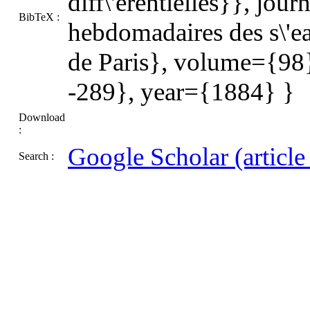
diff\'erentielles}}, jo
BibTeX :
hebdomadaires des s\'ea
de Paris}, volume={98
-289}, year={1884} }
Download
:
Google Scholar (article t
Search :