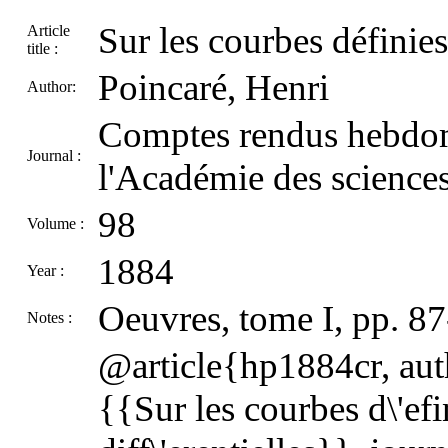
Sur les courbes définies
Article
title :
Poincaré, Henri
Author:
Comptes rendus hebdom
Journal :
l'Académie des sciences
98
Volume :
1884
Year :
Oeuvres, tome I, pp. 8
Notes :
@article{hp1884cr, auth
{{Sur les courbes d\'efi