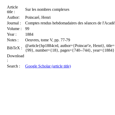
Article
Sur les nombres complexes
title :
Author:
Poincaré, Henri
Journal :
Comptes rendus hebdomadaires des séances de l'Académ
Volume :
99
Year :
1884
Notes :
Oeuvres, tome V, pp. 77-79
@article{hp1884crd, author={Poincar\'e, Henri}, title
BibTeX :
{99}, number={18}, pages={740--744}, year={1884}
Download
:
Search :
Google Scholar (article title)