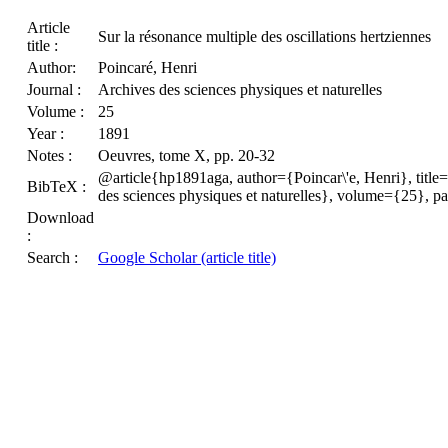
Article
Sur la résonance multiple des oscillations hertziennes
title :
Author:
Poincaré, Henri
Journal :
Archives des sciences physiques et naturelles
Volume :
25
Year :
1891
Notes :
Oeuvres, tome X, pp. 20-32
@article{hp1891aga, author={Poincar\'e, Henri}, title=
BibTeX :
des sciences physiques et naturelles}, volume={25}, 
Download
:
Search :
Google Scholar (article title)