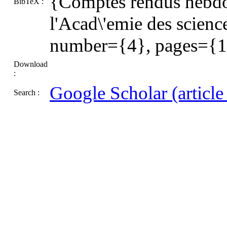
{Comptes rendus hebdom
BibTeX :
l'Acad\'emie des scien
number={4}, pages={1
Download
:
Google Scholar (article t
Search :