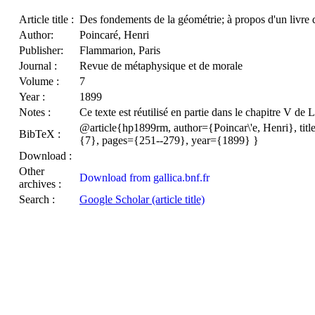
Article title :
Des fondements de la géométrie; à propos d'un livre
Author:
Poincaré, Henri
Publisher:
Flammarion, Paris
Journal :
Revue de métaphysique et de morale
Volume :
7
Year :
1899
Notes :
Ce texte est réutilisé en partie dans le chapitre V de 
@article{hp1899rm, author={Poincar\'e, Henri}, titl
BibTeX :
{7}, pages={251--279}, year={1899} }
Download :
Other
Download from gallica.bnf.fr
archives :
Search :
Google Scholar (article title)