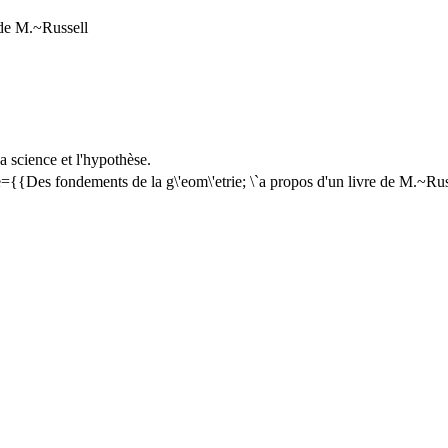
 de M.~Russell
La science et l'hypothèse.
e={{Des fondements de la g\'eom\'etrie; \`a propos d'un livre de M.~R