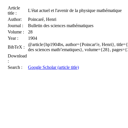
Article
L'état actuel et l'avenir de la physique mathématique
title :
Author:
Poincaré, Henri
Journal :
Bulletin des sciences mathématiques
Volume :
28
Year :
1904
@article{hp1904bs, author={Poincar\'e, Henri}, title={{
BibTeX :
des sciences math\'ematiques}, volume={28}, pages=
Download
:
Search :
Google Scholar (article title)