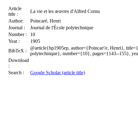
Article
La vie et les œuvres d'Alfred Cornu
title :
Author:
Poincaré, Henri
Journal :
Journal de l'École polytechnique
Number :
10
Year :
1905
@article{hp1905ep, author={Poincar\'e, Henri}, title={
BibTeX :
polytechnique}, number={10}, pages={143--155}, ye
Download
:
Search :
Google Scholar (article title)