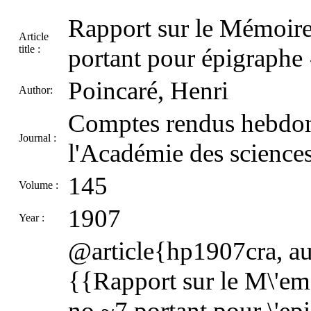
Rapport sur le Mémoire
Article
title :
portant pour épigraphe
Poincaré, Henri
Author:
Comptes rendus hebdom
Journal :
l'Académie des sciences
145
Volume :
1907
Year :
@article{hp1907cra, aut
{{Rapport sur le M\'em
no.~7 portant pour \'epi