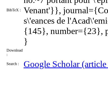
Venant'}}, journal={C
BibTeX :
s\'eances de l'Acad\'em
{145}, number={23}, 
}
Download
:
Google Scholar (article t
Search :