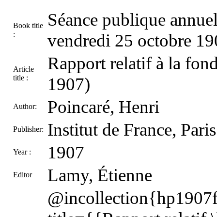
Séance publique annuel
Book title
:
vendredi 25 octobre 1
Rapport relatif à la fon
Article
title :
1907)
Poincaré, Henri
Author:
Institut de France, Paris
Publisher:
1907
Year :
Lamy, Étienne
Editor
@incollection{hp1907fd