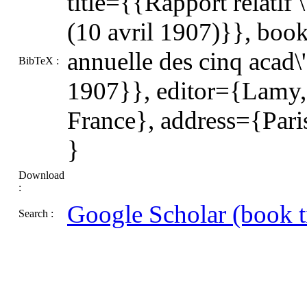
title={{Rapport relatif 
(10 avril 1907)}}, book
annuelle des cinq acad\
BibTeX :
1907}}, editor={Lamy, \
France}, address={Par
}
Download
:
Google Scholar (book ti
Search :