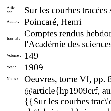
Sur les courbes tracées 
Article
title :
Poincaré, Henri
Author:
Comptes rendus hebdom
Journal :
l'Académie des sciences
149
Volume :
1909
Year :
Oeuvres, tome VI, pp. 
Notes :
@article{hp1909crf, aut
{{Sur les courbes trac\'