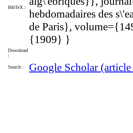
alg\'ebriques}}, journ
BibTeX :
hebdomadaires des s\'ea
de Paris}, volume={14
{1909} }
Download
:
Google Scholar (article t
Search :