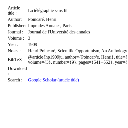
Article
La télégraphie sans fil
title :
Author:
Poincaré, Henri
Publisher:
Impr. des Annales, Paris
Journal :
Journal de l'Université des annales
Volume :
3
Year :
1909
Notes :
Henri Poincaré, Scientific Opportunism, An Anthology
@article{hp1909ju, author={Poincar\'e, Henri}, title={{L
BibTeX :
volume={3}, number={9}, pages={541--552}, year={
Download
:
Search :
Google Scholar (article title)