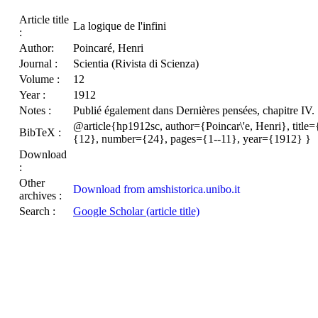
Article title
La logique de l'infini
:
Author:
Poincaré, Henri
Journal :
Scientia (Rivista di Scienza)
Volume :
12
Year :
1912
Notes :
Publié également dans Dernières pensées, chapitre IV.
@article{hp1912sc, author={Poincar\'e, Henri}, title={
BibTeX :
{12}, number={24}, pages={1--11}, year={1912} }
Download
:
Other
Download from amshistorica.unibo.it
archives :
Search :
Google Scholar (article title)