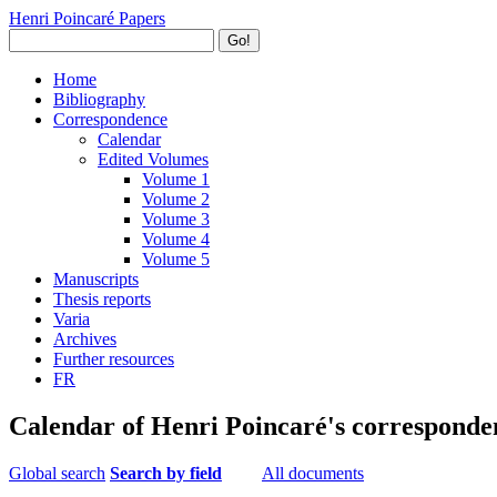
Henri Poincaré Papers
Go!
Home
Bibliography
Correspondence
Calendar
Edited Volumes
Volume 1
Volume 2
Volume 3
Volume 4
Volume 5
Manuscripts
Thesis reports
Varia
Archives
Further resources
FR
Calendar of Henri Poincaré's corresponde
Global search
Search by field
All documents