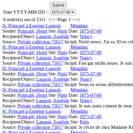
Date YYYY-MM-DD :
6
notice(s) out of
2311
|<
<<
Page 1
>>
>|
H. Poincaré à Eugénie Launois
Metadata
Sender:
Poincaré, Henri
Site:
Paris
Date:
1875-07-00
Recipient/Object:
Launois, Eugénie
Site:
Nancy
Source:
Private collection 75017
Incipit:
Nicht neues. J'ai eu 20 en c
H. Poincaré à Eugénie Launois
Metadata
Sender:
Poincaré, Henri
Site:
Paris
Date:
1875-07-00
Recipient/Object:
Launois, Eugénie
Site:
Nancy
Source:
Private collection 75017
Incipit:
Fast gar nichts neues. Je suis
H. Poincaré à Eugénie Launois
Metadata
Sender:
Poincaré, Henri
Site:
Paris
Date:
1875-07-00
Recipient/Object:
Launois, Eugénie
Site:
Nancy
Source:
Private collection 75017
Incipit:
Nous en avons définitivement
H. Poincaré à Eugénie Launois
Metadata
Sender:
Poincaré, Henri
Site:
Paris
Date:
1875-07-00
Recipient/Object:
Launois, Eugénie
Site:
Nancy
Source:
Private collection 75017
Incipit:
Je suis assez content de mo
H. Poincaré à Eugénie Launois
Metadata
Sender:
Poincaré, Henri
Site:
Paris
Date:
1875-07-00
Recipient/Object:
Launois, Eugénie
Site:
Paris
Source:
Private collection 75017
Incipit:
Je t'écris de chez Madame R
H. Poincaré à Eugénie Launois
Metadata