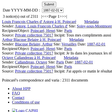
Date YYYY-MM-DD :
3
notice(s) out of
2311
|<
<<
Page 1
>>
>|
Louis François Charles d' Astorg à H. Poincaré
Metadata
Sender:
Astorg, Louis François Charles d'
Site:
Soisy-sous-Montmore
Recipient/Object:
Poincaré, Henri
Site:
Paris
Source:
Private collection 75017
Incipit:
Tous mes compliments aussi 
Arthur Blacque Belaire à H. Poincaré
Metadata
Sender:
Blacque Belaire, Arthur
Site:
Versailles
Date:
1887-02-01
Recipient/Object:
Poincaré, Henri
Site:
Paris
Source:
Private collection 75017
Incipit:
Je lis dans les journaux les ré
Octave Callandreau à H. Poincaré
Metadata
Sender:
Callandreau, Octave
Site:
Paris
Date:
1887-02-01
Recipient/Object:
Poincaré, Henri
Site:
Paris
Source:
Private collection 75017
Incipit:
J'ai appris ce matin le résulta
Poincaré's correspondence and varia :
2311
documents
About HPP
FAQ
Contact
Conditions of use