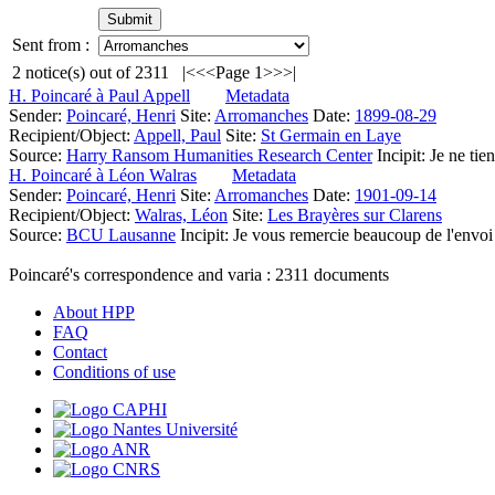
Sent from :
2
notice(s) out of
2311
|<
<<
Page 1
>>
>|
H. Poincaré à Paul Appell
Metadata
Sender:
Poincaré, Henri
Site:
Arromanches
Date:
1899-08-29
Recipient/Object:
Appell, Paul
Site:
St Germain en Laye
Source:
Harry Ransom Humanities Research Center
Incipit:
Je ne tie
H. Poincaré à Léon Walras
Metadata
Sender:
Poincaré, Henri
Site:
Arromanches
Date:
1901-09-14
Recipient/Object:
Walras, Léon
Site:
Les Brayères sur Clarens
Source:
BCU Lausanne
Incipit:
Je vous remercie beaucoup de l'envoi
Poincaré's correspondence and varia :
2311
documents
About HPP
FAQ
Contact
Conditions of use