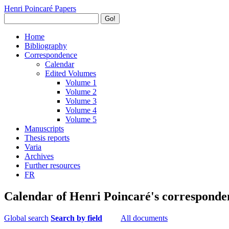
Henri Poincaré Papers
Go!
Home
Bibliography
Correspondence
Calendar
Edited Volumes
Volume 1
Volume 2
Volume 3
Volume 4
Volume 5
Manuscripts
Thesis reports
Varia
Archives
Further resources
FR
Calendar of Henri Poincaré's corresponde
Global search
Search by field
All documents