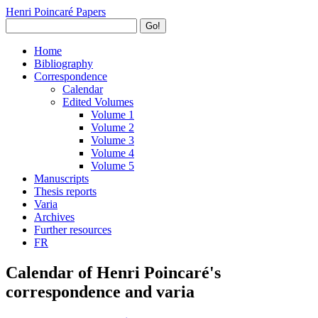
Henri Poincaré Papers
Go!
Home
Bibliography
Correspondence
Calendar
Edited Volumes
Volume 1
Volume 2
Volume 3
Volume 4
Volume 5
Manuscripts
Thesis reports
Varia
Archives
Further resources
FR
Calendar of Henri Poincaré's
correspondence and varia