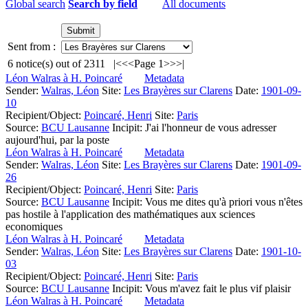
Global search
Search by field
All documents
Sent from :
6
notice(s) out of
2311
|<
<<
Page 1
>>
>|
Léon Walras à H. Poincaré
Metadata
Sender:
Walras, Léon
Site:
Les Brayères sur Clarens
Date:
1901-09-
10
Recipient/Object:
Poincaré, Henri
Site:
Paris
Source:
BCU Lausanne
Incipit:
J'ai l'honneur de vous adresser
aujourd'hui, par la poste
Léon Walras à H. Poincaré
Metadata
Sender:
Walras, Léon
Site:
Les Brayères sur Clarens
Date:
1901-09-
26
Recipient/Object:
Poincaré, Henri
Site:
Paris
Source:
BCU Lausanne
Incipit:
Vous me dites qu'à priori vous n'êtes
pas hostile à l'application des mathématiques aux sciences
economiques
Léon Walras à H. Poincaré
Metadata
Sender:
Walras, Léon
Site:
Les Brayères sur Clarens
Date:
1901-10-
03
Recipient/Object:
Poincaré, Henri
Site:
Paris
Source:
BCU Lausanne
Incipit:
Vous m'avez fait le plus vif plaisir
Léon Walras à H. Poincaré
Metadata