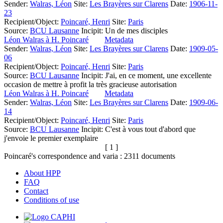
Sender:
Walras, Léon
Site:
Les Brayères sur Clarens
Date:
1906-11-
23
Recipient/Object:
Poincaré, Henri
Site:
Paris
Source:
BCU Lausanne
Incipit:
Un de mes disciples
Léon Walras à H. Poincaré
Metadata
Sender:
Walras, Léon
Site:
Les Brayères sur Clarens
Date:
1909-05-
06
Recipient/Object:
Poincaré, Henri
Site:
Paris
Source:
BCU Lausanne
Incipit:
J'ai, en ce moment, une excellente
occasion de mettre à profit la très gracieuse autorisation
Léon Walras à H. Poincaré
Metadata
Sender:
Walras, Léon
Site:
Les Brayères sur Clarens
Date:
1909-06-
14
Recipient/Object:
Poincaré, Henri
Site:
Paris
Source:
BCU Lausanne
Incipit:
C'est à vous tout d'abord que
j'envoie le premier exemplaire
[ 1 ]
Poincaré's correspondence and varia :
2311
documents
About HPP
FAQ
Contact
Conditions of use