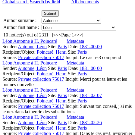
Global search
Search by field
All documents
Author surname :
Author first name :
10
notice(s) out of
2311
|<
<<
Page 1
>>
>|
Léon Autonne à H. Poincaré
Metadata
Sender:
Autonne, Léon
Site:
Paris
Date:
1881-00-00
Recipient/Object:
Poincaré, Henri
Site:
Paris
Source:
Private collection 75017
Incipit:
Le cas n=3 comprend
Léon Autonne à H. Poincaré
Metadata
Sender:
Autonne, Léon
Site:
Paris
Date:
1881-00-00
Recipient/Object:
Poincaré, Henri
Site:
Paris
Source:
Private collection 75017
Incipit:
Merci pour ta lettre et les
bonnes nouvelles
Léon Autonne à H. Poincaré
Metadata
Sender:
Autonne, Léon
Site:
Paris
Date:
1881-02-07
Recipient/Object:
Poincaré, Henri
Site:
Paris
Source:
Private collection 75017
Incipit:
Suivant ton conseil, j'ai mis
le nez dans la théorie des substitutions
Léon Autonne à H. Poincaré
Metadata
Sender:
Autonne, Léon
Site:
Paris
Date:
1881-02-26
Recipient/Object:
Poincaré, Henri
Site:
Paris
Source:
Private collection 75017
Incipit:
Dans le cas n=3, n=premier