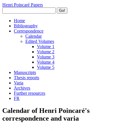
Henri Poincaré Papers
Go!
Home
Bibliography
Correspondence
Calendar
Edited Volumes
Volume 1
Volume 2
Volume 3
Volume 4
Volume 5
Manuscripts
Thesis reports
Varia
Archives
Further resources
FR
Calendar of Henri Poincaré's
correspondence and varia