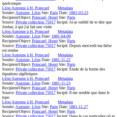
quelconque
Léon Autonne à H. Poincaré
Metadata
Sender:
Autonne, Léon
Site:
Paris
Date:
1881-03-23
Recipient/Object:
Poincaré, Henri
Site:
Paris
Source:
Private collection 75017
Incipit:
Ai-je oublié de te dire que
Jordan, à qui j'ai fait une visite
Léon Autonne à H. Poincaré
Metadata
Sender:
Autonne, Léon
Date:
1881-04-09
Recipient/Object:
Poincaré, Henri
Site:
Paris
Source:
Private collection 75017
Incipit:
Depuis mercredi ma thèse
est remise
Léon Autonne à H. Poincaré
Metadata
Sender:
Autonne, Léon
Date:
1881-11-22
Recipient/Object:
Poincaré, Henri
Site:
Paris
Source:
Private collection 75017
Incipit:
Étude de la forme des
équations algébriques
Léon Autonne à H. Poincaré
Metadata
Sender:
Autonne, Léon
Date:
1881-11-23
Recipient/Object:
Poincaré, Henri
Site:
Paris
Source:
Private collection 75017
Incipit:
Il me semble que dans le
topo
Léon Autonne à H. Poincaré
Metadata
Sender:
Autonne, Léon
Site:
Paris
Date:
1881-11-27
Recipient/Object:
Poincaré, Henri
Site:
Paris
Source:
Private collection 75017
Incipit:
Dans le cas particulier où tu