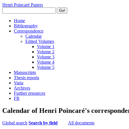
Henri Poincaré Papers
Go!
Home
Bibliography
Correspondence
Calendar
Edited Volumes
Volume 1
Volume 2
Volume 3
Volume 4
Volume 5
Manuscripts
Thesis reports
Varia
Archives
Further resources
FR
Calendar of Henri Poincaré's corresponde
Global search
Search by field
All documents