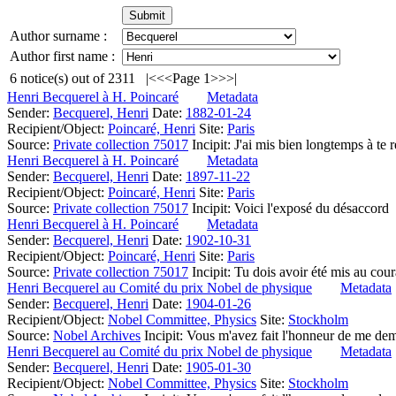
Author surname :
Author first name :
6
notice(s) out of
2311
|<
<<
Page 1
>>
>|
Henri Becquerel à H. Poincaré
Metadata
Sender:
Becquerel, Henri
Date:
1882-01-24
Recipient/Object:
Poincaré, Henri
Site:
Paris
Source:
Private collection 75017
Incipit:
J'ai mis bien longtemps à te 
Henri Becquerel à H. Poincaré
Metadata
Sender:
Becquerel, Henri
Date:
1897-11-22
Recipient/Object:
Poincaré, Henri
Site:
Paris
Source:
Private collection 75017
Incipit:
Voici l'exposé du désaccord
Henri Becquerel à H. Poincaré
Metadata
Sender:
Becquerel, Henri
Date:
1902-10-31
Recipient/Object:
Poincaré, Henri
Site:
Paris
Source:
Private collection 75017
Incipit:
Tu dois avoir été mis au cour
Henri Becquerel au Comité du prix Nobel de physique
Metadata
Sender:
Becquerel, Henri
Date:
1904-01-26
Recipient/Object:
Nobel Committee, Physics
Site:
Stockholm
Source:
Nobel Archives
Incipit:
Vous m'avez fait l'honneur de me dem
Henri Becquerel au Comité du prix Nobel de physique
Metadata
Sender:
Becquerel, Henri
Date:
1905-01-30
Recipient/Object:
Nobel Committee, Physics
Site:
Stockholm