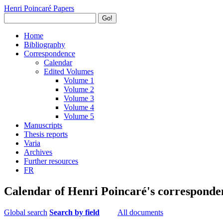
Henri Poincaré Papers
Go!
Home
Bibliography
Correspondence
Calendar
Edited Volumes
Volume 1
Volume 2
Volume 3
Volume 4
Volume 5
Manuscripts
Thesis reports
Varia
Archives
Further resources
FR
Calendar of Henri Poincaré's corresponde
Global search
Search by field
All documents