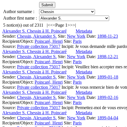
Author surname :
Author first name :
5
notice(s) out of
2311
|<
<<
Page 1
>>
>|
Alexander S. Chessin à H. Poincaré
Metadata
Sender:
Chessin, Alexander S.
Site:
New York
Date:
1898-11-23
Recipient/Object:
Poincaré, Henri
Site:
Paris
Source:
Private collection 75017
Incipit:
Je vous demande mille pardon
Alexander S. Chessin à H. Poincaré
Metadata
Sender:
Chessin, Alexander S.
Site:
New York
Date:
1898-12-21
Recipient/Object:
Poincaré, Henri
Site:
Paris
Source:
Private collection 75017
Incipit:
Veuillez bien accepter mes r
Alexander S. Chessin à H. Poincaré
Metadata
Sender:
Chessin, Alexander S.
Site:
New York
Date:
1899-01-18
Recipient/Object:
Poincaré, Henri
Site:
Paris
Source:
Private collection 75017
Incipit:
Je vous remercie bien de vot
Alexander S. Chessin à H. Poincaré
Metadata
Sender:
Chessin, Alexander S.
Site:
New York
Date:
1899-02-16
Recipient/Object:
Poincaré, Henri
Site:
Paris
Source:
Private collection 75017
Incipit:
Permettez-moi de vous envoye
Alexander S. Chessin à H. Poincaré
Metadata
Sender:
Chessin, Alexander S.
Site:
New York
Date:
1899-04-04
Recipient/Object:
Poincaré, Henri
Site:
Paris