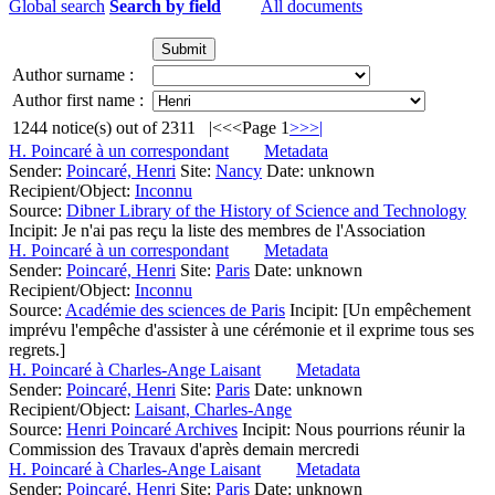
Global search
Search by field
All documents
Author surname :
Author first name :
1244
notice(s) out of
2311
|<
<<
Page 1
>>
>|
H. Poincaré à un correspondant
Metadata
Sender:
Poincaré, Henri
Site:
Nancy
Date: unknown
Recipient/Object:
Inconnu
Source:
Dibner Library of the History of Science and Technology
Incipit:
Je n'ai pas reçu la liste des membres de l'Association
H. Poincaré à un correspondant
Metadata
Sender:
Poincaré, Henri
Site:
Paris
Date: unknown
Recipient/Object:
Inconnu
Source:
Académie des sciences de Paris
Incipit:
[Un empêchement
imprévu l'empêche d'assister à une cérémonie et il exprime tous ses
regrets.]
H. Poincaré à Charles-Ange Laisant
Metadata
Sender:
Poincaré, Henri
Site:
Paris
Date: unknown
Recipient/Object:
Laisant, Charles-Ange
Source:
Henri Poincaré Archives
Incipit:
Nous pourrions réunir la
Commission des Travaux d'après demain mercredi
H. Poincaré à Charles-Ange Laisant
Metadata
Sender:
Poincaré, Henri
Site:
Paris
Date: unknown