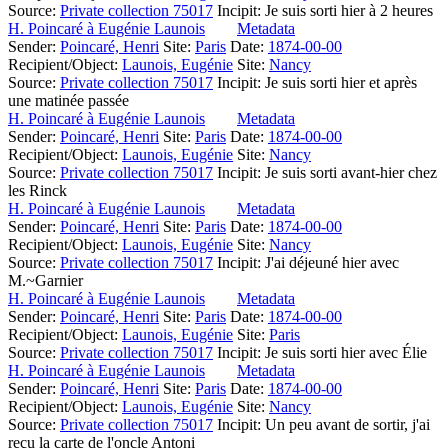
Source:
Private collection 75017
Incipit:
Je suis sorti hier à 2 heures
H. Poincaré à Eugénie Launois
Metadata
Sender:
Poincaré, Henri
Site:
Paris
Date:
1874-00-00
Recipient/Object:
Launois, Eugénie
Site:
Nancy
Source:
Private collection 75017
Incipit:
Je suis sorti hier et après
une matinée passée
H. Poincaré à Eugénie Launois
Metadata
Sender:
Poincaré, Henri
Site:
Paris
Date:
1874-00-00
Recipient/Object:
Launois, Eugénie
Site:
Nancy
Source:
Private collection 75017
Incipit:
Je suis sorti avant-hier chez
les Rinck
H. Poincaré à Eugénie Launois
Metadata
Sender:
Poincaré, Henri
Site:
Paris
Date:
1874-00-00
Recipient/Object:
Launois, Eugénie
Site:
Nancy
Source:
Private collection 75017
Incipit:
J'ai déjeuné hier avec
M.~Garnier
H. Poincaré à Eugénie Launois
Metadata
Sender:
Poincaré, Henri
Site:
Paris
Date:
1874-00-00
Recipient/Object:
Launois, Eugénie
Site:
Paris
Source:
Private collection 75017
Incipit:
Je suis sorti hier avec Élie
H. Poincaré à Eugénie Launois
Metadata
Sender:
Poincaré, Henri
Site:
Paris
Date:
1874-00-00
Recipient/Object:
Launois, Eugénie
Site:
Nancy
Source:
Private collection 75017
Incipit:
Un peu avant de sortir, j'ai
reçu la carte de l'oncle Antoni