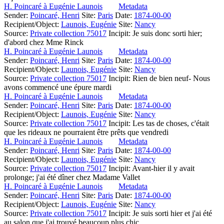
H. Poincaré à Eugénie Launois
Metadata
Sender:
Poincaré, Henri
Site:
Paris
Date:
1874-00-00
Recipient/Object:
Launois, Eugénie
Site:
Nancy
Source:
Private collection 75017
Incipit:
Je suis donc sorti hier;
d'abord chez Mme Rinck
H. Poincaré à Eugénie Launois
Metadata
Sender:
Poincaré, Henri
Site:
Paris
Date:
1874-00-00
Recipient/Object:
Launois, Eugénie
Site:
Nancy
Source:
Private collection 75017
Incipit:
Rien de bien neuf- Nous
avons commencé une épure mardi
H. Poincaré à Eugénie Launois
Metadata
Sender:
Poincaré, Henri
Site:
Paris
Date:
1874-00-00
Recipient/Object:
Launois, Eugénie
Site:
Nancy
Source:
Private collection 75017
Incipit:
Les tas de choses, c'était
que les rideaux ne pourraient être prêts que vendredi
H. Poincaré à Eugénie Launois
Metadata
Sender:
Poincaré, Henri
Site:
Paris
Date:
1874-00-00
Recipient/Object:
Launois, Eugénie
Site:
Nancy
Source:
Private collection 75017
Incipit:
Avant-hier il y avait
prolonge; j'ai été dîner chez Madame Vallet
H. Poincaré à Eugénie Launois
Metadata
Sender:
Poincaré, Henri
Site:
Paris
Date:
1874-00-00
Recipient/Object:
Launois, Eugénie
Site:
Nancy
Source:
Private collection 75017
Incipit:
Je suis sorti hier et j'ai été
au salon que j'ai trouvé beaucoup plus chic