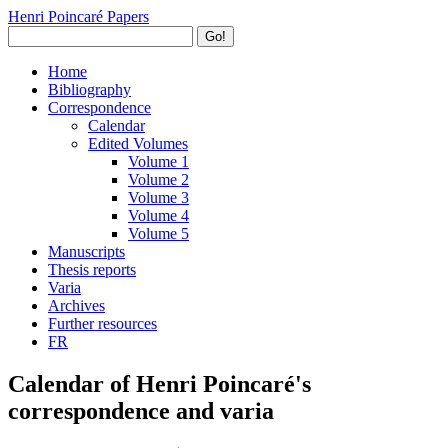
Henri Poincaré Papers
Go!
Home
Bibliography
Correspondence
Calendar
Edited Volumes
Volume 1
Volume 2
Volume 3
Volume 4
Volume 5
Manuscripts
Thesis reports
Varia
Archives
Further resources
FR
Calendar of Henri Poincaré's
correspondence and varia