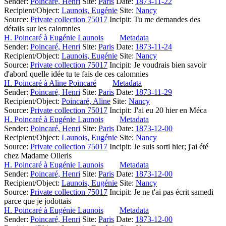
Sender:
Poincaré, Henri
Site:
Paris
Date:
1873-11-22
Recipient/Object:
Launois, Eugénie
Site:
Nancy
Source:
Private collection 75017
Incipit:
Tu me demandes des
détails sur les calomnies
H. Poincaré à Eugénie Launois
Metadata
Sender:
Poincaré, Henri
Site:
Paris
Date:
1873-11-24
Recipient/Object:
Launois, Eugénie
Site:
Nancy
Source:
Private collection 75017
Incipit:
Je voudrais bien savoir
d'abord quelle idée tu te fais de ces calomnies
H. Poincaré à Aline Poincaré
Metadata
Sender:
Poincaré, Henri
Site:
Paris
Date:
1873-11-29
Recipient/Object:
Poincaré, Aline
Site:
Nancy
Source:
Private collection 75017
Incipit:
J'ai eu 20 hier en Méca
H. Poincaré à Eugénie Launois
Metadata
Sender:
Poincaré, Henri
Site:
Paris
Date:
1873-12-00
Recipient/Object:
Launois, Eugénie
Site:
Nancy
Source:
Private collection 75017
Incipit:
Je suis sorti hier; j'ai été
chez Madame Olleris
H. Poincaré à Eugénie Launois
Metadata
Sender:
Poincaré, Henri
Site:
Paris
Date:
1873-12-00
Recipient/Object:
Launois, Eugénie
Site:
Nancy
Source:
Private collection 75017
Incipit:
Je ne t'ai pas écrit samedi
parce que je jodottais
H. Poincaré à Eugénie Launois
Metadata
Sender:
Poincaré, Henri
Site:
Paris
Date:
1873-12-00