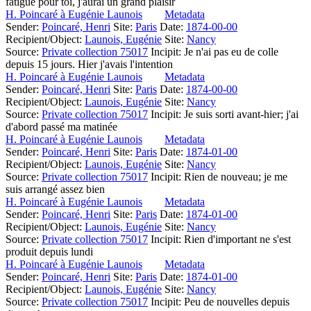
fatigue pour toi, j'aurai un grand plaisir
H. Poincaré à Eugénie Launois
Metadata
Sender:
Poincaré, Henri
Site:
Paris
Date:
1874-00-00
Recipient/Object:
Launois, Eugénie
Site:
Nancy
Source:
Private collection 75017
Incipit:
Je n'ai pas eu de colle
depuis 15 jours. Hier j'avais l'intention
H. Poincaré à Eugénie Launois
Metadata
Sender:
Poincaré, Henri
Site:
Paris
Date:
1874-00-00
Recipient/Object:
Launois, Eugénie
Site:
Nancy
Source:
Private collection 75017
Incipit:
Je suis sorti avant-hier; j'ai
d'abord passé ma matinée
H. Poincaré à Eugénie Launois
Metadata
Sender:
Poincaré, Henri
Site:
Paris
Date:
1874-01-00
Recipient/Object:
Launois, Eugénie
Site:
Nancy
Source:
Private collection 75017
Incipit:
Rien de nouveau; je me
suis arrangé assez bien
H. Poincaré à Eugénie Launois
Metadata
Sender:
Poincaré, Henri
Site:
Paris
Date:
1874-01-00
Recipient/Object:
Launois, Eugénie
Site:
Nancy
Source:
Private collection 75017
Incipit:
Rien d'important ne s'est
produit depuis lundi
H. Poincaré à Eugénie Launois
Metadata
Sender:
Poincaré, Henri
Site:
Paris
Date:
1874-01-00
Recipient/Object:
Launois, Eugénie
Site:
Nancy
Source:
Private collection 75017
Incipit:
Peu de nouvelles depuis