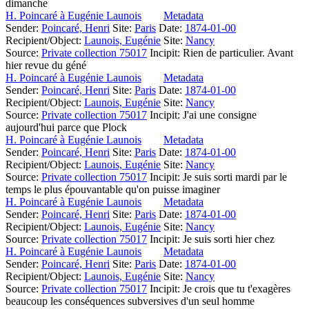
dimanche
H. Poincaré à Eugénie Launois
Metadata
Sender:
Poincaré, Henri
Site:
Paris
Date:
1874-01-00
Recipient/Object:
Launois, Eugénie
Site:
Nancy
Source:
Private collection 75017
Incipit:
Rien de particulier. Avant
hier revue du géné
H. Poincaré à Eugénie Launois
Metadata
Sender:
Poincaré, Henri
Site:
Paris
Date:
1874-01-00
Recipient/Object:
Launois, Eugénie
Site:
Nancy
Source:
Private collection 75017
Incipit:
J'ai une consigne
aujourd'hui parce que Plock
H. Poincaré à Eugénie Launois
Metadata
Sender:
Poincaré, Henri
Site:
Paris
Date:
1874-01-00
Recipient/Object:
Launois, Eugénie
Site:
Nancy
Source:
Private collection 75017
Incipit:
Je suis sorti mardi par le
temps le plus épouvantable qu'on puisse imaginer
H. Poincaré à Eugénie Launois
Metadata
Sender:
Poincaré, Henri
Site:
Paris
Date:
1874-01-00
Recipient/Object:
Launois, Eugénie
Site:
Nancy
Source:
Private collection 75017
Incipit:
Je suis sorti hier chez
H. Poincaré à Eugénie Launois
Metadata
Sender:
Poincaré, Henri
Site:
Paris
Date:
1874-01-00
Recipient/Object:
Launois, Eugénie
Site:
Nancy
Source:
Private collection 75017
Incipit:
Je crois que tu t'exagères
beaucoup les conséquences subversives d'un seul homme