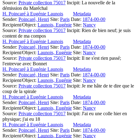
Source:
Private collection 75017
Incipit:
La nouvelle de la
démission du Maréchal
H. Poincaré à Eugénie Launois
Metadata
Sender:
Poincaré, Henri
Site:
Paris
Date:
1874-00-00
Recipient/Object:
Launois, Eugénie
Site:
Nancy
Source:
Private collection 75017
Incipit:
Rien de bien neuf; je suis
content de ma compos
H. Poincaré à Eugénie Launois
Metadata
Sender:
Poincaré, Henri
Site:
Paris
Date:
1874-00-00
Recipient/Object:
Launois, Eugénie
Site:
Nancy
Source:
Private collection 75017
Incipit:
Il ne s'est rien passé;
l'entrevue avec Bonnet
H. Poincaré à Eugénie Launois
Metadata
Sender:
Poincaré, Henri
Site:
Paris
Date:
1874-00-00
Recipient/Object:
Launois, Eugénie
Site:
Nancy
Source:
Private collection 75017
Incipit:
Je me hâte de te dire que le
coup de la spirale
H. Poincaré à Eugénie Launois
Metadata
Sender:
Poincaré, Henri
Site:
Paris
Date:
1874-00-00
Recipient/Object:
Launois, Eugénie
Site:
Nancy
Source:
Private collection 75017
Incipit:
J'ai eu une colle hier en
physique; j'ai eu 18
H. Poincaré à Eugénie Launois
Metadata
Sender:
Poincaré, Henri
Site:
Paris
Date:
1874-00-00
Recipient/Object:
Launois, Eugénie
Site:
Nancy