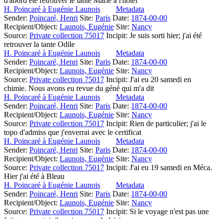
d'abord été retrouver le tante Marie à l'hôtel
H. Poincaré à Eugénie Launois
Metadata
Sender:
Poincaré, Henri
Site:
Paris
Date:
1874-00-00
Recipient/Object:
Launois, Eugénie
Site:
Nancy
Source:
Private collection 75017
Incipit:
Je suis sorti hier; j'ai été
retrouver la tante Odile
H. Poincaré à Eugénie Launois
Metadata
Sender:
Poincaré, Henri
Site:
Paris
Date:
1874-00-00
Recipient/Object:
Launois, Eugénie
Site:
Nancy
Source:
Private collection 75017
Incipit:
J'ai eu 20 samedi en
chimie. Nous avons eu revue du géné qui m'a dit
H. Poincaré à Eugénie Launois
Metadata
Sender:
Poincaré, Henri
Site:
Paris
Date:
1874-00-00
Recipient/Object:
Launois, Eugénie
Site:
Nancy
Source:
Private collection 75017
Incipit:
Rien de particulier; j'ai le
topo d'admiss que j'enverrai avec le certificat
H. Poincaré à Eugénie Launois
Metadata
Sender:
Poincaré, Henri
Site:
Paris
Date:
1874-00-00
Recipient/Object:
Launois, Eugénie
Site:
Nancy
Source:
Private collection 75017
Incipit:
J'ai eu 19 samedi en Méca.
Hier j'ai été à Bleau
H. Poincaré à Eugénie Launois
Metadata
Sender:
Poincaré, Henri
Site:
Paris
Date:
1874-00-00
Recipient/Object:
Launois, Eugénie
Site:
Nancy
Source:
Private collection 75017
Incipit:
Si le voyage n'est pas une