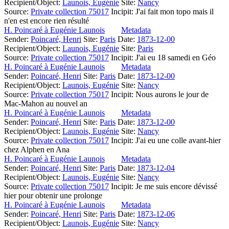
Recipient/Object:
Launois, Eugénie
Site:
Nancy
Source:
Private collection 75017
Incipit:
J'ai fait mon topo mais il
n'en est encore rien résulté
H. Poincaré à Eugénie Launois
Metadata
Sender:
Poincaré, Henri
Site:
Paris
Date:
1873-12-00
Recipient/Object:
Launois, Eugénie
Site:
Paris
Source:
Private collection 75017
Incipit:
J'ai eu 18 samedi en Géo
H. Poincaré à Eugénie Launois
Metadata
Sender:
Poincaré, Henri
Site:
Paris
Date:
1873-12-00
Recipient/Object:
Launois, Eugénie
Site:
Nancy
Source:
Private collection 75017
Incipit:
Nous aurons le jour de
Mac-Mahon au nouvel an
H. Poincaré à Eugénie Launois
Metadata
Sender:
Poincaré, Henri
Site:
Paris
Date:
1873-12-00
Recipient/Object:
Launois, Eugénie
Site:
Nancy
Source:
Private collection 75017
Incipit:
J'ai eu une colle avant-hier
chez Alphen en Ana
H. Poincaré à Eugénie Launois
Metadata
Sender:
Poincaré, Henri
Site:
Paris
Date:
1873-12-04
Recipient/Object:
Launois, Eugénie
Site:
Nancy
Source:
Private collection 75017
Incipit:
Je me suis encore dévissé
hier pour obtenir une prolonge
H. Poincaré à Eugénie Launois
Metadata
Sender:
Poincaré, Henri
Site:
Paris
Date:
1873-12-06
Recipient/Object:
Launois, Eugénie
Site:
Nancy