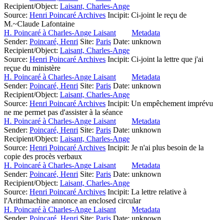
Recipient/Object:
Laisant, Charles-Ange
Source:
Henri Poincaré Archives
Incipit:
Ci-joint le reçu de
M.~Claude Lafontaine
H. Poincaré à Charles-Ange Laisant
Metadata
Sender:
Poincaré, Henri
Site:
Paris
Date: unknown
Recipient/Object:
Laisant, Charles-Ange
Source:
Henri Poincaré Archives
Incipit:
Ci-joint la lettre que j'ai
reçue du ministère
H. Poincaré à Charles-Ange Laisant
Metadata
Sender:
Poincaré, Henri
Site:
Paris
Date: unknown
Recipient/Object:
Laisant, Charles-Ange
Source:
Henri Poincaré Archives
Incipit:
Un empêchement imprévu
ne me permet pas d'assister à la séance
H. Poincaré à Charles-Ange Laisant
Metadata
Sender:
Poincaré, Henri
Site:
Paris
Date: unknown
Recipient/Object:
Laisant, Charles-Ange
Source:
Henri Poincaré Archives
Incipit:
Je n'ai plus besoin de la
copie des procès verbaux
H. Poincaré à Charles-Ange Laisant
Metadata
Sender:
Poincaré, Henri
Site:
Paris
Date: unknown
Recipient/Object:
Laisant, Charles-Ange
Source:
Henri Poincaré Archives
Incipit:
La lettre relative à
l'Arithmachine annonce an enclosed circular
H. Poincaré à Charles-Ange Laisant
Metadata
Sender:
Poincaré, Henri
Site:
Paris
Date: unknown