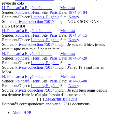
revue du colo
H. Poincaré à Eugénie Launois
Metadata
Sender:
Poincaré, Henri
Site:
Paris
Date:
1874-04-04
Recipient/Object:
Launois, Eugénie
Site:
Nancy
Source:
Private collection 75017
Incipit:
NOUS SORTONS
LUNDI MIDI
H. Poincaré à Eugénie Launois
Metadata
Sender:
Poincaré, Henri
Site:
Paris
Date:
1874-04-15
Recipient/Object:
Launois, Eugénie
Site:
Nancy
Source:
Private collection 75017
Incipit:
Je suis sorti hier; je suis
resté jusque vers midi à ne rien faire
H. Poincaré à Eugénie Launois
Metadata
Sender:
Poincaré, Henri
Site:
Paris
Date:
1874-04-20
Recipient/Object:
Launois, Eugénie
Site:
n
Source:
Private collection 75017
Incipit:
J'ai eu 19 avant-hier en
Méca
H. Poincaré à Eugénie Launois
Metadata
Sender:
Poincaré, Henri
Site:
Paris
Date:
1874-05-00
Recipient/Object:
Launois, Eugénie
Site:
Nancy
Source:
Private collection 75017
Incipit:
Je suis bien remis depuis
ma dernière lettre Je n'ai plus besoin d'aucun secours
[ 1 ]
2
3
4
5
6
7
8
9
10
11
12
13
Poincaré's correspondence and varia :
2311
documents
About HPP