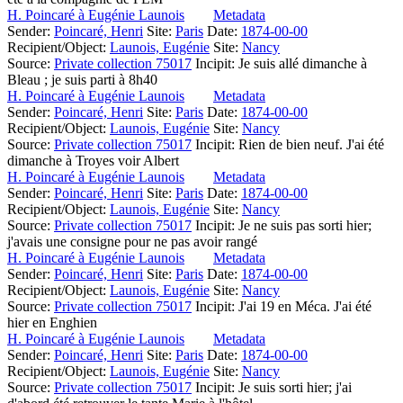
H. Poincaré à Eugénie Launois
Metadata
Sender:
Poincaré, Henri
Site:
Paris
Date:
1874-00-00
Recipient/Object:
Launois, Eugénie
Site:
Nancy
Source:
Private collection 75017
Incipit:
Je suis allé dimanche à
Bleau ; je suis parti à 8h40
H. Poincaré à Eugénie Launois
Metadata
Sender:
Poincaré, Henri
Site:
Paris
Date:
1874-00-00
Recipient/Object:
Launois, Eugénie
Site:
Nancy
Source:
Private collection 75017
Incipit:
Rien de bien neuf. J'ai été
dimanche à Troyes voir Albert
H. Poincaré à Eugénie Launois
Metadata
Sender:
Poincaré, Henri
Site:
Paris
Date:
1874-00-00
Recipient/Object:
Launois, Eugénie
Site:
Nancy
Source:
Private collection 75017
Incipit:
Je ne suis pas sorti hier;
j'avais une consigne pour ne pas avoir rangé
H. Poincaré à Eugénie Launois
Metadata
Sender:
Poincaré, Henri
Site:
Paris
Date:
1874-00-00
Recipient/Object:
Launois, Eugénie
Site:
Nancy
Source:
Private collection 75017
Incipit:
J'ai 19 en Méca. J'ai été
hier en Enghien
H. Poincaré à Eugénie Launois
Metadata
Sender:
Poincaré, Henri
Site:
Paris
Date:
1874-00-00
Recipient/Object:
Launois, Eugénie
Site:
Nancy
Source:
Private collection 75017
Incipit:
Je suis sorti hier; j'ai