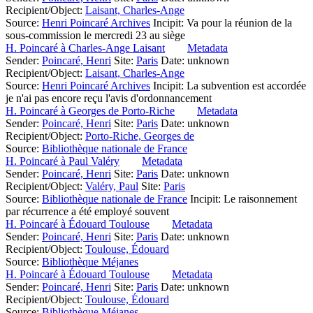
Recipient/Object:
Laisant, Charles-Ange
Source:
Henri Poincaré Archives
Incipit:
Va pour la réunion de la
sous-commission le mercredi 23 au siège
H. Poincaré à Charles-Ange Laisant
Metadata
Sender:
Poincaré, Henri
Site:
Paris
Date: unknown
Recipient/Object:
Laisant, Charles-Ange
Source:
Henri Poincaré Archives
Incipit:
La subvention est accordée
je n'ai pas encore reçu l'avis d'ordonnancement
H. Poincaré à Georges de Porto-Riche
Metadata
Sender:
Poincaré, Henri
Site:
Paris
Date: unknown
Recipient/Object:
Porto-Riche, Georges de
Source:
Bibliothèque nationale de France
H. Poincaré à Paul Valéry
Metadata
Sender:
Poincaré, Henri
Site:
Paris
Date: unknown
Recipient/Object:
Valéry, Paul
Site:
Paris
Source:
Bibliothèque nationale de France
Incipit:
Le raisonnement
par récurrence a été employé souvent
H. Poincaré à Édouard Toulouse
Metadata
Sender:
Poincaré, Henri
Site:
Paris
Date: unknown
Recipient/Object:
Toulouse, Édouard
Source:
Bibliothèque Méjanes
H. Poincaré à Édouard Toulouse
Metadata
Sender:
Poincaré, Henri
Site:
Paris
Date: unknown
Recipient/Object:
Toulouse, Édouard
Source:
Bibliothèque Méjanes