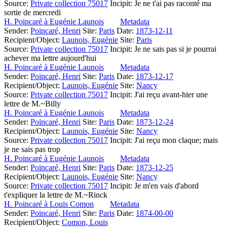
Source:
Private collection 75017
Incipit:
Je ne t'ai pas raconté ma
sortie de mercredi
H. Poincaré à Eugénie Launois
Metadata
Sender:
Poincaré, Henri
Site:
Paris
Date:
1873-12-11
Recipient/Object:
Launois, Eugénie
Site:
Paris
Source:
Private collection 75017
Incipit:
Je ne sais pas si je pourrai
achever ma lettre aujourd'hui
H. Poincaré à Eugénie Launois
Metadata
Sender:
Poincaré, Henri
Site:
Paris
Date:
1873-12-17
Recipient/Object:
Launois, Eugénie
Site:
Nancy
Source:
Private collection 75017
Incipit:
J'ai reçu avant-hier une
lettre de M.~Billy
H. Poincaré à Eugénie Launois
Metadata
Sender:
Poincaré, Henri
Site:
Paris
Date:
1873-12-24
Recipient/Object:
Launois, Eugénie
Site:
Nancy
Source:
Private collection 75017
Incipit:
J'ai reçu mon claque; mais
je ne sais pas trop
H. Poincaré à Eugénie Launois
Metadata
Sender:
Poincaré, Henri
Site:
Paris
Date:
1873-12-25
Recipient/Object:
Launois, Eugénie
Site:
Nancy
Source:
Private collection 75017
Incipit:
Je m'en vais d'abord
t'expliquer la lettre de M.~Rinck
H. Poincaré à Louis Comon
Metadata
Sender:
Poincaré, Henri
Site:
Paris
Date:
1874-00-00
Recipient/Object:
Comon, Louis