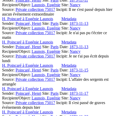
Sender:
Poincaré, Henri
Site:
Paris
Date:
1873-11-11
Recipient/Object:
Launois, Eugénie
Site:
Nancy
Source:
Private collection 75017
Incipit:
Il ne s'est passé depuis hier
aucun événement extraordinaire
H. Poincaré à Eugénie Launois
Metadata
Sender:
Poincaré, Henri
Site:
Paris
Date:
1873-11-13
Recipient/Object:
Launois, Eugénie
Site:
Nancy
Source:
Private collection 75017
Incipit:
Je n'ai pas pu t'écrire ce
matin
H. Poincaré à Eugénie Launois
Metadata
Sender:
Poincaré, Henri
Site:
Paris
Date:
1873-11-13
Recipient/Object:
Launois, Eugénie
Site:
Nancy
Source:
Private collection 75017
Incipit:
Je ne t'ai pas écrit depuis
lundi
H. Poincaré à Eugénie Launois
Metadata
Sender:
Poincaré, Henri
Site:
Paris
Date:
1873-11-15
Recipient/Object:
Launois, Eugénie
Site:
Nancy
Source:
Private collection 75017
Incipit:
L'affaire des sergents est
arrangée
H. Poincaré à Eugénie Launois
Metadata
Sender:
Poincaré, Henri
Site:
Paris
Date:
1873-11-17
Recipient/Object:
Launois, Eugénie
Site:
Nancy
Source:
Private collection 75017
Incipit:
Il s'est passé de graves
événements depuis hier
H. Poincaré à Eugénie Launois
Metadata