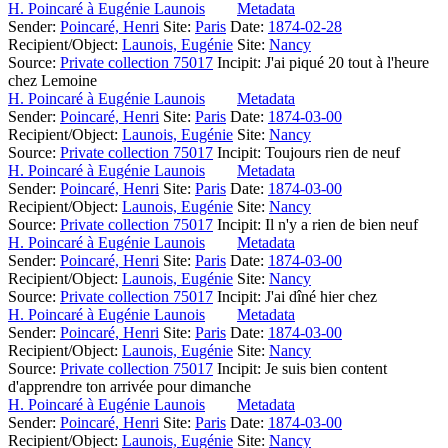
H. Poincaré à Eugénie Launois
Metadata
Sender:
Poincaré, Henri
Site:
Paris
Date:
1874-02-28
Recipient/Object:
Launois, Eugénie
Site:
Nancy
Source:
Private collection 75017
Incipit:
J'ai piqué 20 tout à l'heure
chez Lemoine
H. Poincaré à Eugénie Launois
Metadata
Sender:
Poincaré, Henri
Site:
Paris
Date:
1874-03-00
Recipient/Object:
Launois, Eugénie
Site:
Nancy
Source:
Private collection 75017
Incipit:
Toujours rien de neuf
H. Poincaré à Eugénie Launois
Metadata
Sender:
Poincaré, Henri
Site:
Paris
Date:
1874-03-00
Recipient/Object:
Launois, Eugénie
Site:
Nancy
Source:
Private collection 75017
Incipit:
Il n'y a rien de bien neuf
H. Poincaré à Eugénie Launois
Metadata
Sender:
Poincaré, Henri
Site:
Paris
Date:
1874-03-00
Recipient/Object:
Launois, Eugénie
Site:
Nancy
Source:
Private collection 75017
Incipit:
J'ai dîné hier chez
H. Poincaré à Eugénie Launois
Metadata
Sender:
Poincaré, Henri
Site:
Paris
Date:
1874-03-00
Recipient/Object:
Launois, Eugénie
Site:
Nancy
Source:
Private collection 75017
Incipit:
Je suis bien content
d'apprendre ton arrivée pour dimanche
H. Poincaré à Eugénie Launois
Metadata
Sender:
Poincaré, Henri
Site:
Paris
Date:
1874-03-00
Recipient/Object:
Launois, Eugénie
Site:
Nancy