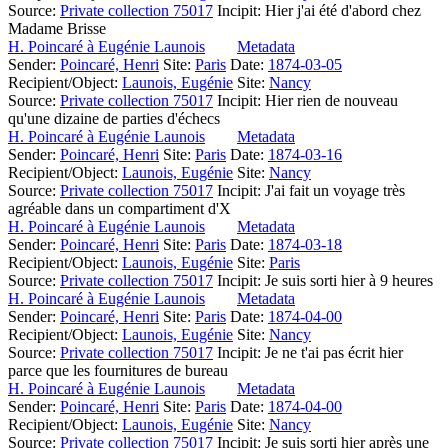
Source:
Private collection 75017
Incipit:
Hier j'ai été d'abord chez
Madame Brisse
H. Poincaré à Eugénie Launois
Metadata
Sender:
Poincaré, Henri
Site:
Paris
Date:
1874-03-05
Recipient/Object:
Launois, Eugénie
Site:
Nancy
Source:
Private collection 75017
Incipit:
Hier rien de nouveau
qu'une dizaine de parties d'échecs
H. Poincaré à Eugénie Launois
Metadata
Sender:
Poincaré, Henri
Site:
Paris
Date:
1874-03-16
Recipient/Object:
Launois, Eugénie
Site:
Nancy
Source:
Private collection 75017
Incipit:
J'ai fait un voyage très
agréable dans un compartiment d'X
H. Poincaré à Eugénie Launois
Metadata
Sender:
Poincaré, Henri
Site:
Paris
Date:
1874-03-18
Recipient/Object:
Launois, Eugénie
Site:
Paris
Source:
Private collection 75017
Incipit:
Je suis sorti hier à 9 heures
H. Poincaré à Eugénie Launois
Metadata
Sender:
Poincaré, Henri
Site:
Paris
Date:
1874-04-00
Recipient/Object:
Launois, Eugénie
Site:
Nancy
Source:
Private collection 75017
Incipit:
Je ne t'ai pas écrit hier
parce que les fournitures de bureau
H. Poincaré à Eugénie Launois
Metadata
Sender:
Poincaré, Henri
Site:
Paris
Date:
1874-04-00
Recipient/Object:
Launois, Eugénie
Site:
Nancy
Source:
Private collection 75017
Incipit:
Je suis sorti hier après une