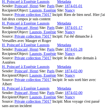
H. Poincaré à Eugénie Launois
Metadata
Sender:
Poincaré, Henri
Site:
Paris
Date:
1874-01-01
Recipient/Object:
Launois, Eugénie
Site:
Nancy
Source:
Private collection 75017
Incipit:
Rien de bien neuf. Hier j'ai
fait deux compos je suis content
H. Poincaré à Eugénie Launois
Metadata
Sender:
Poincaré, Henri
Site:
Paris
Date:
1874-01-17
Recipient/Object:
Launois, Eugénie
Site:
Nancy
Source:
Private collection 75017
Incipit:
J'ai été dimanche à
Versailles avec Mauger et Roger
H. Poincaré à Eugénie Launois
Metadata
Sender:
Poincaré, Henri
Site:
Paris
Date:
1874-01-28
Recipient/Object:
Launois, Eugénie
Site:
Nancy
Source:
Private collection 75017
Incipit:
Je dois aller demain à
Asnières
H. Poincaré à Eugénie Launois
Metadata
Sender:
Poincaré, Henri
Site:
Paris
Date:
1874-02-00
Recipient/Object:
Launois, Eugénie
Site:
Nancy
Source:
Private collection 75017
Incipit:
Je suis sorti hier avec
Albert
H. Poincaré à Eugénie Launois
Metadata
Sender:
Poincaré, Henri
Site:
Paris
Date:
1874-02-00
Recipient/Object:
Launois, Eugénie
Site:
Nancy
Source:
Private collection 75017
Incipit:
Mon voyage s'est passé
sans aucun incident