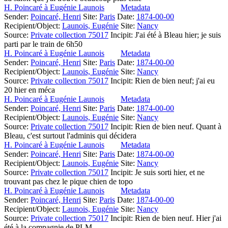
H. Poincaré à Eugénie Launois
Metadata
Sender:
Poincaré, Henri
Site:
Paris
Date:
1874-00-00
Recipient/Object:
Launois, Eugénie
Site:
Nancy
Source:
Private collection 75017
Incipit:
J'ai été à Bleau hier; je suis
parti par le train de 6h50
H. Poincaré à Eugénie Launois
Metadata
Sender:
Poincaré, Henri
Site:
Paris
Date:
1874-00-00
Recipient/Object:
Launois, Eugénie
Site:
Nancy
Source:
Private collection 75017
Incipit:
Rien de bien neuf; j'ai eu
20 hier en méca
H. Poincaré à Eugénie Launois
Metadata
Sender:
Poincaré, Henri
Site:
Paris
Date:
1874-00-00
Recipient/Object:
Launois, Eugénie
Site:
Nancy
Source:
Private collection 75017
Incipit:
Rien de bien neuf. Quant à
Bleau, c'est surtout l'adminis qui décidera
H. Poincaré à Eugénie Launois
Metadata
Sender:
Poincaré, Henri
Site:
Paris
Date:
1874-00-00
Recipient/Object:
Launois, Eugénie
Site:
Nancy
Source:
Private collection 75017
Incipit:
Je suis sorti hier, et ne
trouvant pas chez le pique chien de topo
H. Poincaré à Eugénie Launois
Metadata
Sender:
Poincaré, Henri
Site:
Paris
Date:
1874-00-00
Recipient/Object:
Launois, Eugénie
Site:
Nancy
Source:
Private collection 75017
Incipit:
Rien de bien neuf. Hier j'ai
été à la compagnie de PLM