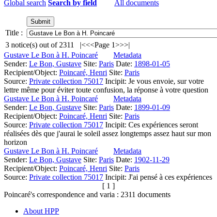
Global search
Search by field
All documents
Title :
3
notice(s) out of
2311
|<
<<
Page 1
>>
>|
Gustave Le Bon à H. Poincaré
Metadata
Sender:
Le Bon, Gustave
Site:
Paris
Date:
1898-01-05
Recipient/Object:
Poincaré, Henri
Site:
Paris
Source:
Private collection 75017
Incipit:
Je vous envoie, sur votre
lettre même pour éviter toute confusion, la réponse à votre question
Gustave Le Bon à H. Poincaré
Metadata
Sender:
Le Bon, Gustave
Site:
Paris
Date:
1899-01-09
Recipient/Object:
Poincaré, Henri
Site:
Paris
Source:
Private collection 75017
Incipit:
Ces expériences seront
réalisées dès que j'aurai le soleil assez longtemps assez haut sur mon
horizon
Gustave Le Bon à H. Poincaré
Metadata
Sender:
Le Bon, Gustave
Site:
Paris
Date:
1902-11-29
Recipient/Object:
Poincaré, Henri
Site:
Paris
Source:
Private collection 75017
Incipit:
J'ai pensé à ces expériences
[ 1 ]
Poincaré's correspondence and varia :
2311
documents
About HPP