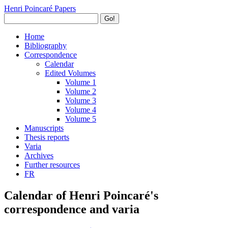
Henri Poincaré Papers
Go!
Home
Bibliography
Correspondence
Calendar
Edited Volumes
Volume 1
Volume 2
Volume 3
Volume 4
Volume 5
Manuscripts
Thesis reports
Varia
Archives
Further resources
FR
Calendar of Henri Poincaré's
correspondence and varia