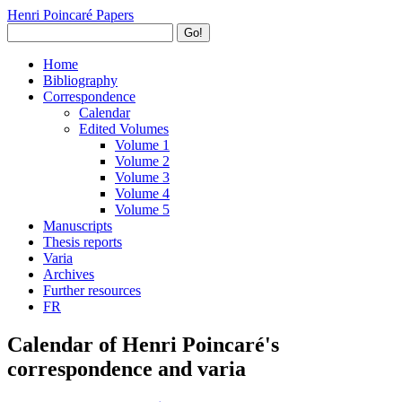
Henri Poincaré Papers
Go!
Home
Bibliography
Correspondence
Calendar
Edited Volumes
Volume 1
Volume 2
Volume 3
Volume 4
Volume 5
Manuscripts
Thesis reports
Varia
Archives
Further resources
FR
Calendar of Henri Poincaré's
correspondence and varia