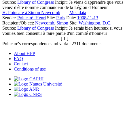
Source:
Library of Congress
Incipit:
Je viens d'apprendre que vous
venez d'être nommé commandeur de la Légion d'Honneur
H. Poincaré à Simon Newcomb
Metadata
Sender:
Poincaré, Henri
Site:
Paris
Date:
1908-11-13
Recipient/Object:
Newcomb, Simon
Site:
Washington, D.C.
Source:
Library of Congress
Incipit:
Je serais bien heureux si vous
vouliez bien consentir à faire partie d'un comité d'honneur
[ 1 ]
Poincaré's correspondence and varia :
2311
documents
About HPP
FAQ
Contact
Conditions of use