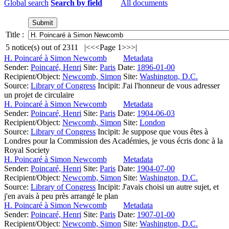
Global search
Search by field
All documents
Title :
5
notice(s) out of
2311
|<
<<
Page 1
>>
>|
H. Poincaré à Simon Newcomb
Metadata
Sender:
Poincaré, Henri
Site:
Paris
Date:
1896-01-00
Recipient/Object:
Newcomb, Simon
Site:
Washington, D.C.
Source:
Library of Congress
Incipit:
J'ai l'honneur de vous adresser
un projet de circulaire
H. Poincaré à Simon Newcomb
Metadata
Sender:
Poincaré, Henri
Site:
Paris
Date:
1904-06-03
Recipient/Object:
Newcomb, Simon
Site:
London
Source:
Library of Congress
Incipit:
Je suppose que vous êtes à
Londres pour la Commission des Académies, je vous écris donc à la
Royal Society
H. Poincaré à Simon Newcomb
Metadata
Sender:
Poincaré, Henri
Site:
Paris
Date:
1904-07-00
Recipient/Object:
Newcomb, Simon
Site:
Washington, D.C.
Source:
Library of Congress
Incipit:
J'avais choisi un autre sujet, et
j'en avais à peu près arrangé le plan
H. Poincaré à Simon Newcomb
Metadata
Sender:
Poincaré, Henri
Site:
Paris
Date:
1907-01-00
Recipient/Object:
Newcomb, Simon
Site:
Washington, D.C.