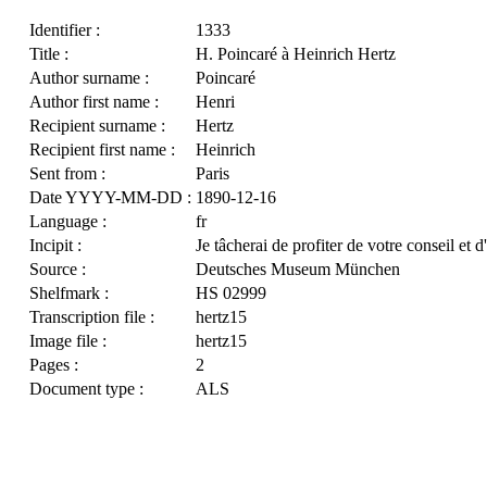
Identifier :
1333
Title :
H. Poincaré à Heinrich Hertz
Author surname :
Poincaré
Author first name :
Henri
Recipient surname :
Hertz
Recipient first name :
Heinrich
Sent from :
Paris
Date YYYY-MM-DD :
1890-12-16
Language :
fr
Incipit :
Je tâcherai de profiter de votre conseil et d
Source :
Deutsches Museum München
Shelfmark :
HS 02999
Transcription file :
hertz15
Image file :
hertz15
Pages :
2
Document type :
ALS